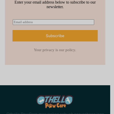
Enter your email address below to subscribe to our
newsletter.
A
E
l
m
t
a
e
i
Subscribe
r
l
n
*
a
Your privacy is our policy.
t
i
v
e
: