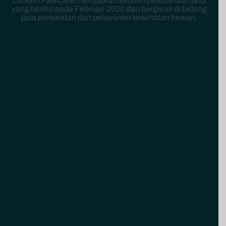
Othello PawCare merupakan sebuah perusahaan jasa
yang berdiri pada Februari 2020 dan bergerak di bidang
jasa perawatan dan pelayanan kesehatan hewan.