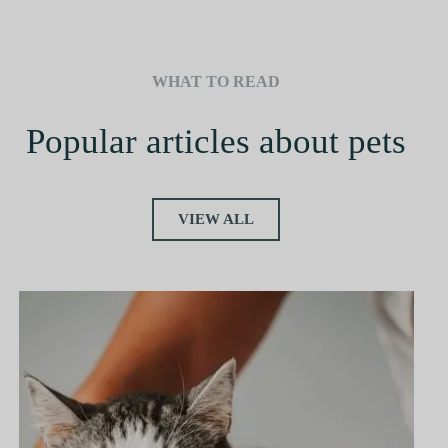
A
l
t
e
r
WHAT TO READ
n
a
t
Popular articles about pets
i
v
e
:
VIEW ALL