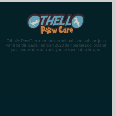
Othello PawCare merupakan sebuah perusahaan jasa
yang berdiri pada Februari 2020 dan bergerak di bidang
jasa perawatan dan pelayanan kesehatan hewan.